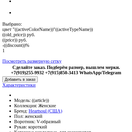
Выбрано:
цвет "((activeColorName))"
((activeTypeName))
((old_price))
руб.
((price))
руб.
-((discount))%
1
Посмотреть размерную сетку
Сделайте заказ. Подберём размер, вышлем мерки.
+7(919)255-9932 +7(915)850-3413 WhatsApp/Telegram
Добавить в заказ
Характеристики
Модель:
((article))
Коллекция:
Женские
Бренд:
Heartsoul (США)
Пол:
женский
Воротник:
V-образный
Рукав:
короткий