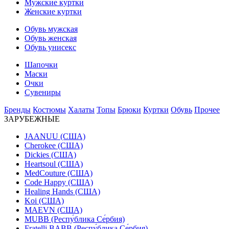
Мужские куртки
Женские куртки
Обувь мужская
Обувь женская
Обувь унисекс
Шапочки
Маски
Очки
Сувениры
Бренды
Костюмы
Халаты
Топы
Брюки
Куртки
Обувь
Прочее
ЗАРУБЕЖНЫЕ
JAANUU (США)
Cherokee (США)
Dickies (США)
Heartsoul (США)
MedCouture (США)
Code Happy (США)
Healing Hands (США)
Koi (США)
MAEVN (США)
MUBB (Респу́блика Се́рбия)
Fratelli BABB (Респу́блика Се́рбия)