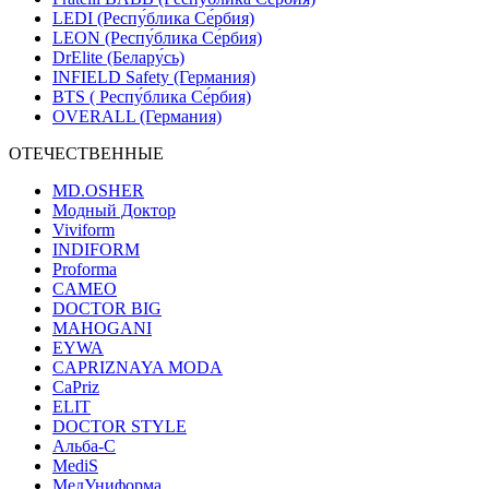
LEDI (Респу́блика Се́рбия)
LEON (Респу́блика Се́рбия)
DrElite (Белару́сь)
INFIELD Safety (Германия)
BTS ( Респу́блика Се́рбия)
OVERALL (Германия)
ОТЕЧЕСТВЕННЫЕ
MD.OSHER
Модный Доктор
Viviform
INDIFORM
Proforma
CAMEO
DOCTOR BIG
MAHOGANI
EYWA
CAPRIZNAYA MODA
CaPriz
ELIT
DOCTOR STYLE
Альба-С
MediS
МедУниформа