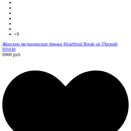
+9
Женские медицинские брюки HeartSoul Break on Through
HS030
6900 руб.