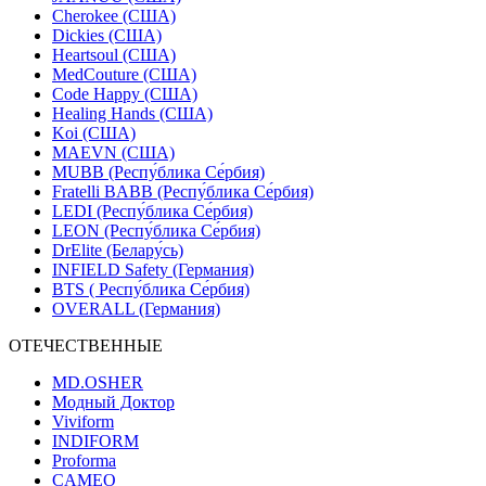
Cherokee (США)
Dickies (США)
Heartsoul (США)
MedCouture (США)
Code Happy (США)
Healing Hands (США)
Koi (США)
MAEVN (США)
MUBB (Респу́блика Се́рбия)
Fratelli BABB (Респу́блика Се́рбия)
LEDI (Респу́блика Се́рбия)
LEON (Респу́блика Се́рбия)
DrElite (Белару́сь)
INFIELD Safety (Германия)
BTS ( Респу́блика Се́рбия)
OVERALL (Германия)
ОТЕЧЕСТВЕННЫЕ
MD.OSHER
Модный Доктор
Viviform
INDIFORM
Proforma
CAMEO