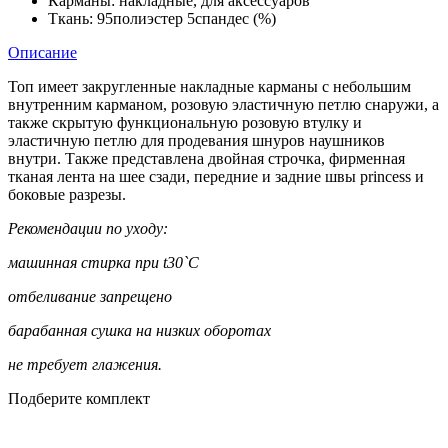
Карманы:
накладные, для аксессуаров
Ткань:
95полиэстер 5спандес (%)
Описание
Топ имеет закругленные накладные карманы с небольшим
внутренним карманом, розовую эластичную петлю снаружи, а
также скрытую функциональную розовую втулку и
эластичную петлю для продевания шнуров наушников
внутри. Также представлена ​​двойная строчка, фирменная
тканая лента на шее сзади, передние и задние швы princess и
боковые разрезы.
Рекомендации по уходу:
машинная стирка при t30`С
отбеливание запрещено
барабанная сушка на низких оборотах
не требует глажения.
Подберите комплект