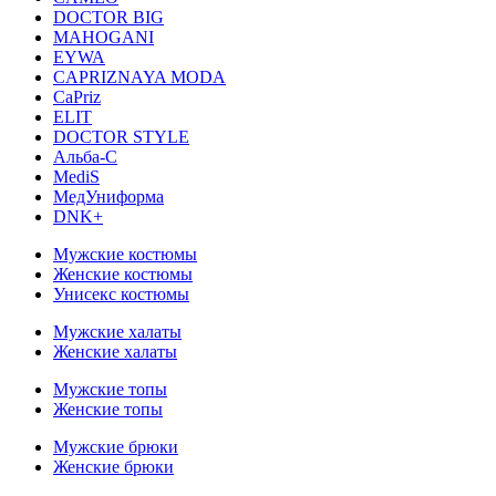
DOCTOR BIG
MAHOGANI
EYWA
CAPRIZNAYA MODA
CaPriz
ELIT
DOCTOR STYLE
Альба-С
MediS
МедУниформа
DNK+
Мужские костюмы
Женские костюмы
Унисекс костюмы
Мужские халаты
Женские халаты
Мужские топы
Женские топы
Мужские брюки
Женские брюки