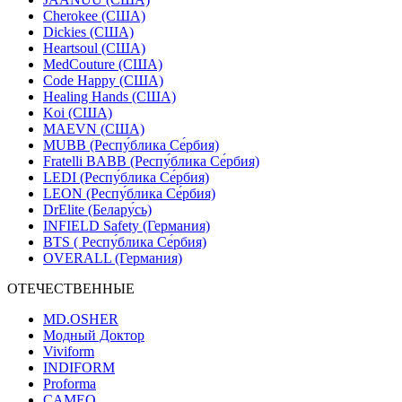
Cherokee (США)
Dickies (США)
Heartsoul (США)
MedCouture (США)
Code Happy (США)
Healing Hands (США)
Koi (США)
MAEVN (США)
MUBB (Респу́блика Се́рбия)
Fratelli BABB (Респу́блика Се́рбия)
LEDI (Респу́блика Се́рбия)
LEON (Респу́блика Се́рбия)
DrElite (Белару́сь)
INFIELD Safety (Германия)
BTS ( Респу́блика Се́рбия)
OVERALL (Германия)
ОТЕЧЕСТВЕННЫЕ
MD.OSHER
Модный Доктор
Viviform
INDIFORM
Proforma
CAMEO