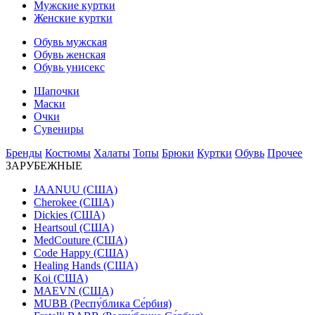
Мужские куртки
Женские куртки
Обувь мужская
Обувь женская
Обувь унисекс
Шапочки
Маски
Очки
Сувениры
Бренды
Костюмы
Халаты
Топы
Брюки
Куртки
Обувь
Прочее
ЗАРУБЕЖНЫЕ
JAANUU (США)
Cherokee (США)
Dickies (США)
Heartsoul (США)
MedCouture (США)
Code Happy (США)
Healing Hands (США)
Koi (США)
MAEVN (США)
MUBB (Респу́блика Се́рбия)