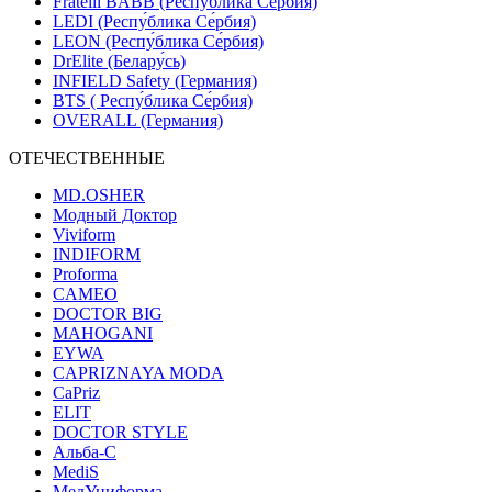
Fratelli BABB (Респу́блика Се́рбия)
LEDI (Респу́блика Се́рбия)
LEON (Респу́блика Се́рбия)
DrElite (Белару́сь)
INFIELD Safety (Германия)
BTS ( Респу́блика Се́рбия)
OVERALL (Германия)
ОТЕЧЕСТВЕННЫЕ
MD.OSHER
Модный Доктор
Viviform
INDIFORM
Proforma
CAMEO
DOCTOR BIG
MAHOGANI
EYWA
CAPRIZNAYA MODA
CaPriz
ELIT
DOCTOR STYLE
Альба-С
MediS
МедУниформа