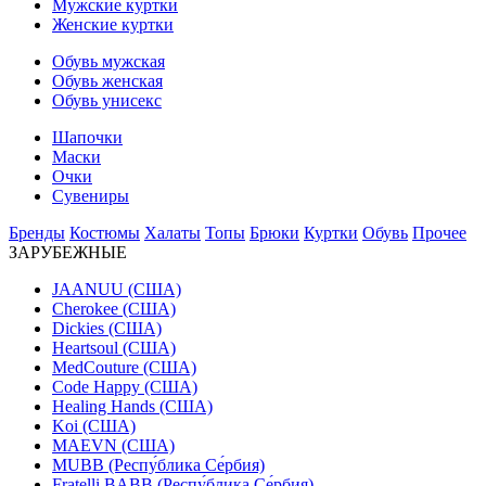
Мужские куртки
Женские куртки
Обувь мужская
Обувь женская
Обувь унисекс
Шапочки
Маски
Очки
Сувениры
Бренды
Костюмы
Халаты
Топы
Брюки
Куртки
Обувь
Прочее
ЗАРУБЕЖНЫЕ
JAANUU (США)
Cherokee (США)
Dickies (США)
Heartsoul (США)
MedCouture (США)
Code Happy (США)
Healing Hands (США)
Koi (США)
MAEVN (США)
MUBB (Респу́блика Се́рбия)
Fratelli BABB (Респу́блика Се́рбия)