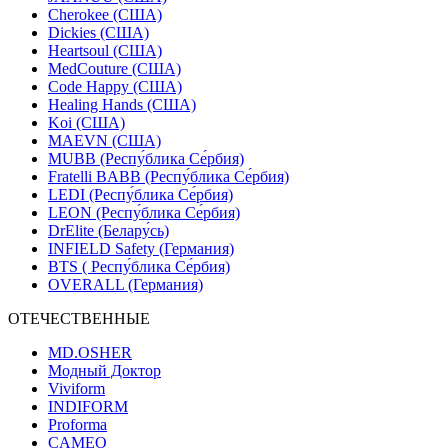
Cherokee (США)
Dickies (США)
Heartsoul (США)
MedCouture (США)
Code Happy (США)
Healing Hands (США)
Koi (США)
MAEVN (США)
MUBB (Респу́блика Се́рбия)
Fratelli BABB (Респу́блика Се́рбия)
LEDI (Респу́блика Се́рбия)
LEON (Респу́блика Се́рбия)
DrElite (Белару́сь)
INFIELD Safety (Германия)
BTS ( Респу́блика Се́рбия)
OVERALL (Германия)
ОТЕЧЕСТВЕННЫЕ
MD.OSHER
Модный Доктор
Viviform
INDIFORM
Proforma
CAMEO