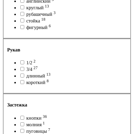
английский
13
круглый
3
рубашечный
18
стойка
6
фигурный
Рукав
2
1/2
27
3/4
13
длинный
8
короткий
Застежка
36
кнопки
1
молния
7
пуговицы