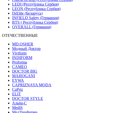
LEDI (Респу́блика Се́рбия)
LEON (Респу́блика Се́рбия)
DrElite (Белару́сь)
INFIELD Safety (Германия)
BTS ( Респу́блика Се́рбия)
OVERALL (Германия)
ОТЕЧЕСТВЕННЫЕ
MD.OSHER
Модный Доктор
Viviform
INDIFORM
Proforma
CAMEO
DOCTOR BIG
MAHOGANI
EYWA
CAPRIZNAYA MODA
CaPriz
ELIT
DOCTOR STYLE
Альба-С
MediS
МедУниформа