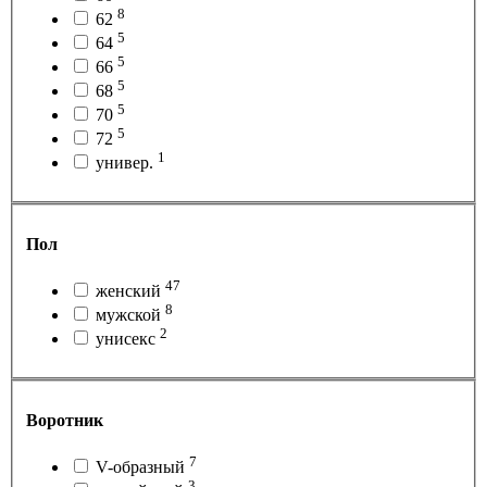
8
62
5
64
5
66
5
68
5
70
5
72
1
универ.
Пол
47
женский
8
мужской
2
унисекс
Воротник
7
V-образный
3