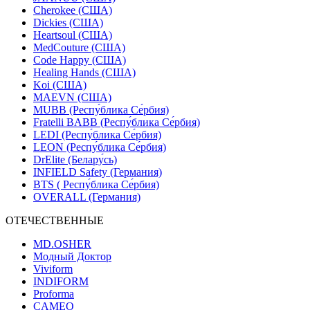
Cherokee (США)
Dickies (США)
Heartsoul (США)
MedCouture (США)
Code Happy (США)
Healing Hands (США)
Koi (США)
MAEVN (США)
MUBB (Респу́блика Се́рбия)
Fratelli BABB (Респу́блика Се́рбия)
LEDI (Респу́блика Се́рбия)
LEON (Респу́блика Се́рбия)
DrElite (Белару́сь)
INFIELD Safety (Германия)
BTS ( Респу́блика Се́рбия)
OVERALL (Германия)
ОТЕЧЕСТВЕННЫЕ
MD.OSHER
Модный Доктор
Viviform
INDIFORM
Proforma
CAMEO