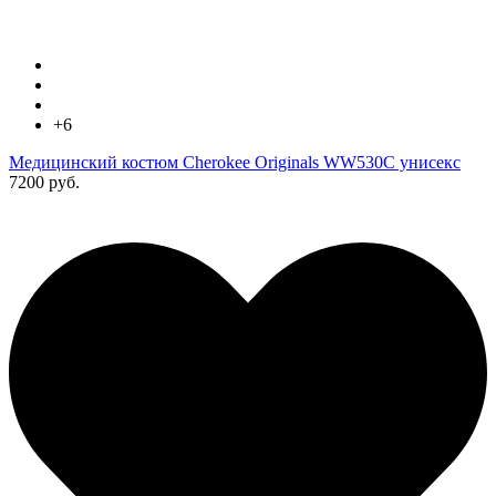
+6
Медицинский костюм Cherokee Originals WW530C унисекс
7200 руб.