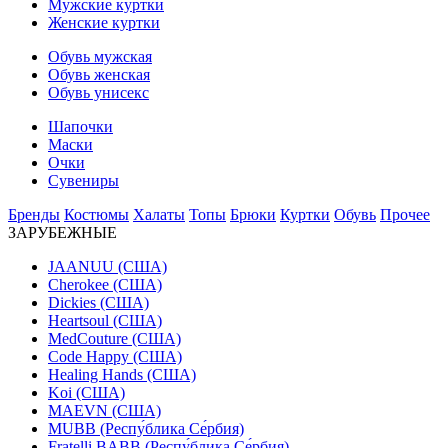
Мужские куртки
Женские куртки
Обувь мужская
Обувь женская
Обувь унисекс
Шапочки
Маски
Очки
Сувениры
Бренды
Костюмы
Халаты
Топы
Брюки
Куртки
Обувь
Прочее
ЗАРУБЕЖНЫЕ
JAANUU (США)
Cherokee (США)
Dickies (США)
Heartsoul (США)
MedCouture (США)
Code Happy (США)
Healing Hands (США)
Koi (США)
MAEVN (США)
MUBB (Респу́блика Се́рбия)
Fratelli BABB (Респу́блика Се́рбия)