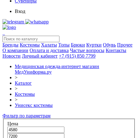
Сувениры
Вход
Бренды
Костюмы
Халаты
Топы
Брюки
Куртки
Обувь
Прочее
О компании
Оплата и доставка
Частые вопросы
Контакты
Новости
Личный кабинет
+7 (915) 850 7799
Медицинская одежда-интернет магазин
МедУниформа.ру
>
Каталог
>
Костюмы
>
Унисекс костюмы
Фильтр по параметрам
Цена