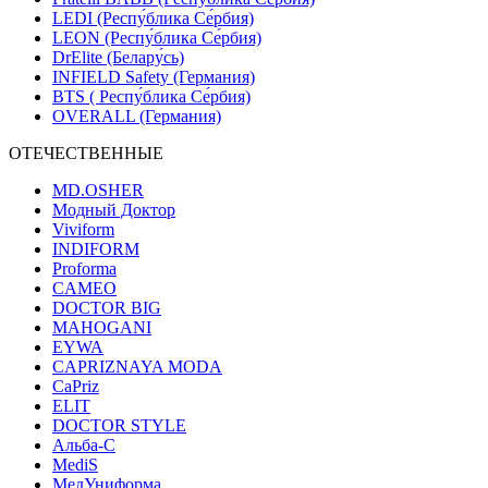
LEDI (Респу́блика Се́рбия)
LEON (Респу́блика Се́рбия)
DrElite (Белару́сь)
INFIELD Safety (Германия)
BTS ( Респу́блика Се́рбия)
OVERALL (Германия)
ОТЕЧЕСТВЕННЫЕ
MD.OSHER
Модный Доктор
Viviform
INDIFORM
Proforma
CAMEO
DOCTOR BIG
MAHOGANI
EYWA
CAPRIZNAYA MODA
CaPriz
ELIT
DOCTOR STYLE
Альба-С
MediS
МедУниформа