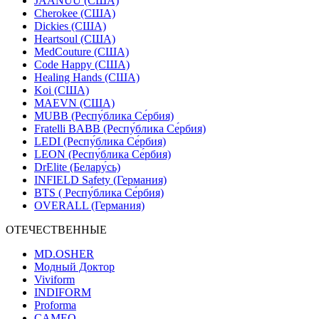
JAANUU (США)
Cherokee (США)
Dickies (США)
Heartsoul (США)
MedCouture (США)
Code Happy (США)
Healing Hands (США)
Koi (США)
MAEVN (США)
MUBB (Респу́блика Се́рбия)
Fratelli BABB (Респу́блика Се́рбия)
LEDI (Респу́блика Се́рбия)
LEON (Респу́блика Се́рбия)
DrElite (Белару́сь)
INFIELD Safety (Германия)
BTS ( Респу́блика Се́рбия)
OVERALL (Германия)
ОТЕЧЕСТВЕННЫЕ
MD.OSHER
Модный Доктор
Viviform
INDIFORM
Proforma
CAMEO