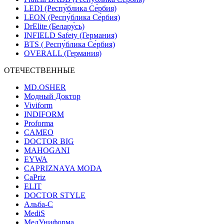
LEDI (Респу́блика Се́рбия)
LEON (Респу́блика Се́рбия)
DrElite (Белару́сь)
INFIELD Safety (Германия)
BTS ( Респу́блика Се́рбия)
OVERALL (Германия)
ОТЕЧЕСТВЕННЫЕ
MD.OSHER
Модный Доктор
Viviform
INDIFORM
Proforma
CAMEO
DOCTOR BIG
MAHOGANI
EYWA
CAPRIZNAYA MODA
CaPriz
ELIT
DOCTOR STYLE
Альба-С
MediS
МедУниформа