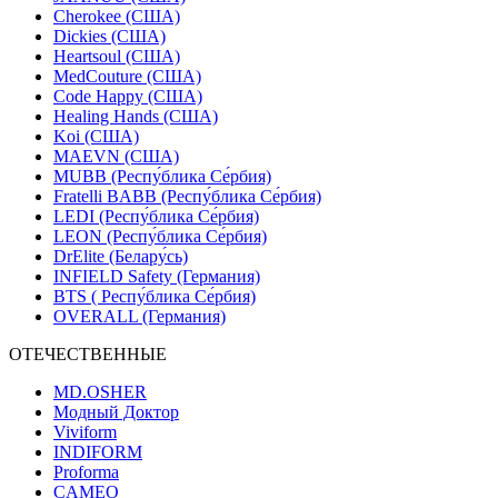
Cherokee (США)
Dickies (США)
Heartsoul (США)
MedCouture (США)
Code Happy (США)
Healing Hands (США)
Koi (США)
MAEVN (США)
MUBB (Респу́блика Се́рбия)
Fratelli BABB (Респу́блика Се́рбия)
LEDI (Респу́блика Се́рбия)
LEON (Респу́блика Се́рбия)
DrElite (Белару́сь)
INFIELD Safety (Германия)
BTS ( Респу́блика Се́рбия)
OVERALL (Германия)
ОТЕЧЕСТВЕННЫЕ
MD.OSHER
Модный Доктор
Viviform
INDIFORM
Proforma
CAMEO