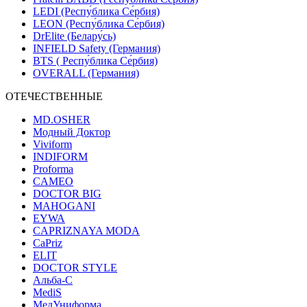
LEDI (Респу́блика Се́рбия)
LEON (Респу́блика Се́рбия)
DrElite (Белару́сь)
INFIELD Safety (Германия)
BTS ( Респу́блика Се́рбия)
OVERALL (Германия)
ОТЕЧЕСТВЕННЫЕ
MD.OSHER
Модный Доктор
Viviform
INDIFORM
Proforma
CAMEO
DOCTOR BIG
MAHOGANI
EYWA
CAPRIZNAYA MODA
CaPriz
ELIT
DOCTOR STYLE
Альба-С
MediS
МедУниформа