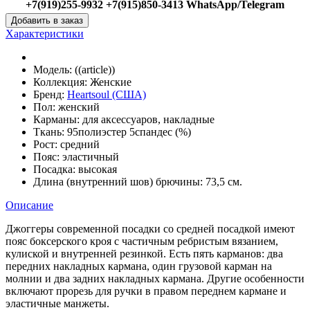
+7(919)255-9932 +7(915)850-3413 WhatsApp/Telegram
Добавить в заказ
Характеристики
Модель:
((article))
Коллекция:
Женские
Бренд:
Heartsoul (США)
Пол:
женский
Карманы:
для аксессуаров, накладные
Ткань:
95полиэстер 5спандес (%)
Рост:
средний
Пояс:
эластичный
Посадка:
высокая
Длина (внутренний шов) брючины:
73,5 см.
Описание
Джоггеры современной посадки со средней посадкой имеют
пояс боксерского кроя с частичным ребристым вязанием,
кулиской и внутренней резинкой.
Есть пять карманов: два
передних накладных кармана, один грузовой карман на
молнии и два задних накладных кармана.
Другие особенности
включают прорезь для ручки в правом переднем кармане и
эластичные манжеты.