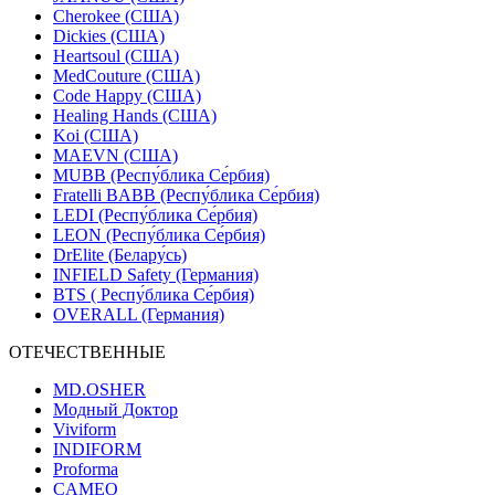
Cherokee (США)
Dickies (США)
Heartsoul (США)
MedCouture (США)
Code Happy (США)
Healing Hands (США)
Koi (США)
MAEVN (США)
MUBB (Респу́блика Се́рбия)
Fratelli BABB (Респу́блика Се́рбия)
LEDI (Респу́блика Се́рбия)
LEON (Респу́блика Се́рбия)
DrElite (Белару́сь)
INFIELD Safety (Германия)
BTS ( Респу́блика Се́рбия)
OVERALL (Германия)
ОТЕЧЕСТВЕННЫЕ
MD.OSHER
Модный Доктор
Viviform
INDIFORM
Proforma
CAMEO