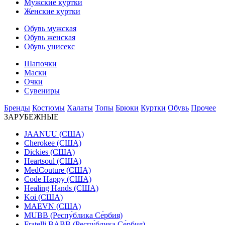
Мужские куртки
Женские куртки
Обувь мужская
Обувь женская
Обувь унисекс
Шапочки
Маски
Очки
Сувениры
Бренды
Костюмы
Халаты
Топы
Брюки
Куртки
Обувь
Прочее
ЗАРУБЕЖНЫЕ
JAANUU (США)
Cherokee (США)
Dickies (США)
Heartsoul (США)
MedCouture (США)
Code Happy (США)
Healing Hands (США)
Koi (США)
MAEVN (США)
MUBB (Респу́блика Се́рбия)
Fratelli BABB (Респу́блика Се́рбия)