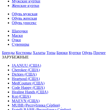
Мужские куртки
Женские куртки
Обувь мужская
Обувь женская
Обувь унисекс
Шапочки
Маски
Очки
Сувениры
Бренды
Костюмы
Халаты
Топы
Брюки
Куртки
Обувь
Прочее
ЗАРУБЕЖНЫЕ
JAANUU (США)
Cherokee (США)
Dickies (США)
Heartsoul (США)
MedCouture (США)
Code Happy (США)
Healing Hands (США)
Koi (США)
MAEVN (США)
MUBB (Респу́блика Се́рбия)
Fratelli BABB (Респу́блика Се́рбия)