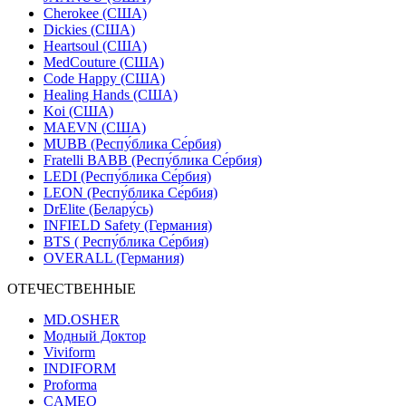
Cherokee (США)
Dickies (США)
Heartsoul (США)
MedCouture (США)
Code Happy (США)
Healing Hands (США)
Koi (США)
MAEVN (США)
MUBB (Респу́блика Се́рбия)
Fratelli BABB (Респу́блика Се́рбия)
LEDI (Респу́блика Се́рбия)
LEON (Респу́блика Се́рбия)
DrElite (Белару́сь)
INFIELD Safety (Германия)
BTS ( Респу́блика Се́рбия)
OVERALL (Германия)
ОТЕЧЕСТВЕННЫЕ
MD.OSHER
Модный Доктор
Viviform
INDIFORM
Proforma
CAMEO