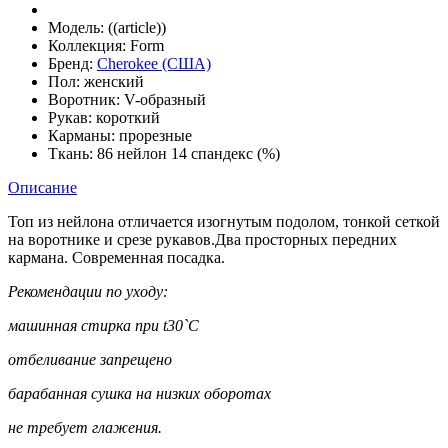
Модель:
((article))
Коллекция:
Form
Бренд:
Cherokee (США)
Пол:
женский
Воротник:
V-образный
Рукав:
короткий
Карманы:
прорезные
Ткань:
86 нейлон 14 спандекс (%)
Описание
Топ из нейлона отличается изогнутым подолом, тонкой сеткой
на воротнике и срезе рукавов.Два просторных передних
кармана. Современная посадка.
Рекомендации по уходу:
машинная стирка при t30`С
отбеливание запрещено
барабанная сушка на низких оборотах
не требует глажения.