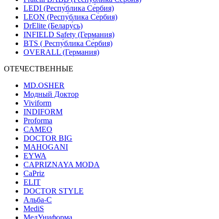
LEDI (Респу́блика Се́рбия)
LEON (Респу́блика Се́рбия)
DrElite (Белару́сь)
INFIELD Safety (Германия)
BTS ( Респу́блика Се́рбия)
OVERALL (Германия)
ОТЕЧЕСТВЕННЫЕ
MD.OSHER
Модный Доктор
Viviform
INDIFORM
Proforma
CAMEO
DOCTOR BIG
MAHOGANI
EYWA
CAPRIZNAYA MODA
CaPriz
ELIT
DOCTOR STYLE
Альба-С
MediS
МедУниформа