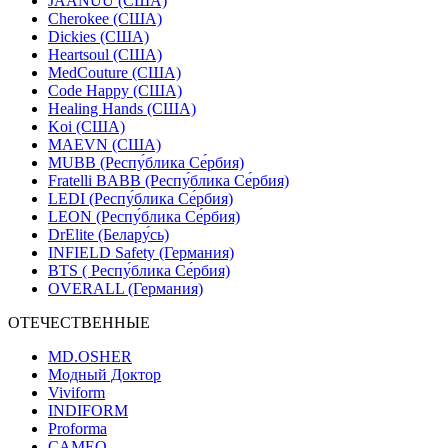
JAANUU (США)
Cherokee (США)
Dickies (США)
Heartsoul (США)
MedCouture (США)
Code Happy (США)
Healing Hands (США)
Koi (США)
MAEVN (США)
MUBB (Респу́блика Се́рбия)
Fratelli BABB (Респу́блика Се́рбия)
LEDI (Респу́блика Се́рбия)
LEON (Респу́блика Се́рбия)
DrElite (Белару́сь)
INFIELD Safety (Германия)
BTS ( Респу́блика Се́рбия)
OVERALL (Германия)
ОТЕЧЕСТВЕННЫЕ
MD.OSHER
Модный Доктор
Viviform
INDIFORM
Proforma
CAMEO