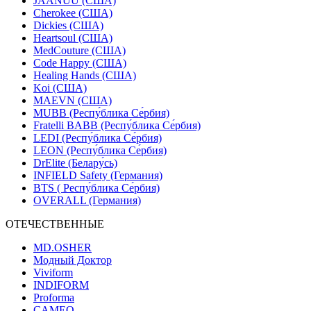
JAANUU (США)
Cherokee (США)
Dickies (США)
Heartsoul (США)
MedCouture (США)
Code Happy (США)
Healing Hands (США)
Koi (США)
MAEVN (США)
MUBB (Респу́блика Се́рбия)
Fratelli BABB (Респу́блика Се́рбия)
LEDI (Респу́блика Се́рбия)
LEON (Респу́блика Се́рбия)
DrElite (Белару́сь)
INFIELD Safety (Германия)
BTS ( Респу́блика Се́рбия)
OVERALL (Германия)
ОТЕЧЕСТВЕННЫЕ
MD.OSHER
Модный Доктор
Viviform
INDIFORM
Proforma
CAMEO