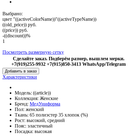
Выбрано:
цвет "((activeColorName))"
((activeTypeName))
((old_price))
руб.
((price))
руб.
-((discount))%
1
Посмотреть размерную сетку
Сделайте заказ. Подберём размер, вышлем мерки.
+7(919)255-9932 +7(915)850-3413 WhatsApp/Telegram
Добавить в заказ
Характеристики
Модель:
((article))
Коллекция:
Женские
Бренд:
МедУниформа
Пол:
женский
Ткань:
65 полиэстер 35 хлопок (%)
Рост:
высокий, средний
Пояс:
эластичный
Посадка:
высокая