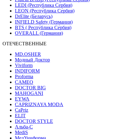
LEDI (Респу́блика Се́рбия)
LEON (Респу́блика Се́рбия)
DrElite (Белару́сь)
INFIELD Safety (Германия)
BTS ( Респу́блика Се́рбия)
OVERALL (Германия)
ОТЕЧЕСТВЕННЫЕ
MD.OSHER
Модный Доктор
Viviform
INDIFORM
Proforma
CAMEO
DOCTOR BIG
MAHOGANI
EYWA
CAPRIZNAYA MODA
CaPriz
ELIT
DOCTOR STYLE
Альба-С
MediS
МедУниформа