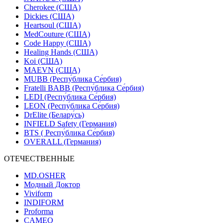
Cherokee (США)
Dickies (США)
Heartsoul (США)
MedCouture (США)
Code Happy (США)
Healing Hands (США)
Koi (США)
MAEVN (США)
MUBB (Респу́блика Се́рбия)
Fratelli BABB (Респу́блика Се́рбия)
LEDI (Респу́блика Се́рбия)
LEON (Респу́блика Се́рбия)
DrElite (Белару́сь)
INFIELD Safety (Германия)
BTS ( Респу́блика Се́рбия)
OVERALL (Германия)
ОТЕЧЕСТВЕННЫЕ
MD.OSHER
Модный Доктор
Viviform
INDIFORM
Proforma
CAMEO