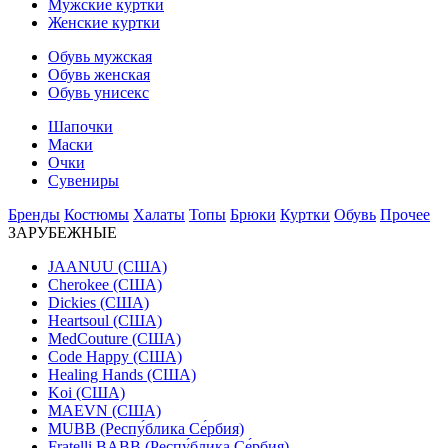
Мужские куртки
Женские куртки
Обувь мужская
Обувь женская
Обувь унисекс
Шапочки
Маски
Очки
Сувениры
Бренды
Костюмы
Халаты
Топы
Брюки
Куртки
Обувь
Прочее
ЗАРУБЕЖНЫЕ
JAANUU (США)
Cherokee (США)
Dickies (США)
Heartsoul (США)
MedCouture (США)
Code Happy (США)
Healing Hands (США)
Koi (США)
MAEVN (США)
MUBB (Респу́блика Се́рбия)
Fratelli BABB (Респу́блика Се́рбия)