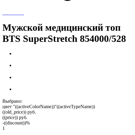
Мужской медицинский топ
BTS SuperStretch 854000/528
Выбрано:
цвет "((activeColorName))"
((activeTypeName))
((old_price))
руб.
((price))
руб.
-((discount))%
1