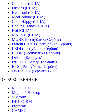
Cherokee (США)
Dickies (США)
Heartsoul (США)
MedCouture (США)
Code Happy (США)
Healing Hands (США)
Koi (США)
MAEVN (США)
MUBB (Респу́блика Се́рбия)
Fratelli BABB (Респу́блика Се́рбия)
LEDI (Респу́блика Се́рбия)
LEON (Респу́блика Се́рбия)
DrElite (Белару́сь)
INFIELD Safety (Германия)
BTS ( Респу́блика Се́рбия)
OVERALL (Германия)
ОТЕЧЕСТВЕННЫЕ
MD.OSHER
Модный Доктор
Viviform
INDIFORM
Proforma
CAMEO