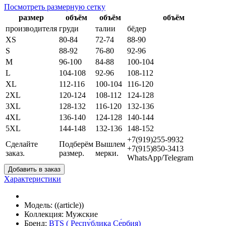
Посмотреть размерную сетку
размер
объём
объём
объём
производителя
груди
талии
бёдер
XS
80-84
72-74
88-90
S
88-92
76-80
92-96
M
96-100
84-88
100-104
L
104-108
92-96
108-112
XL
112-116
100-104
116-120
2XL
120-124
108-112
124-128
3XL
128-132
116-120
132-136
4XL
136-140
124-128
140-144
5XL
144-148
132-136
148-152
+7(919)255-9932
Сделайте
Подберём
Вышлем
+7(915)850-3413
заказ.
размер.
мерки.
WhatsApp/Telegram
Добавить в заказ
Характеристики
Модель:
((article))
Коллекция:
Мужские
Бренд:
BTS ( Респу́блика Се́рбия)