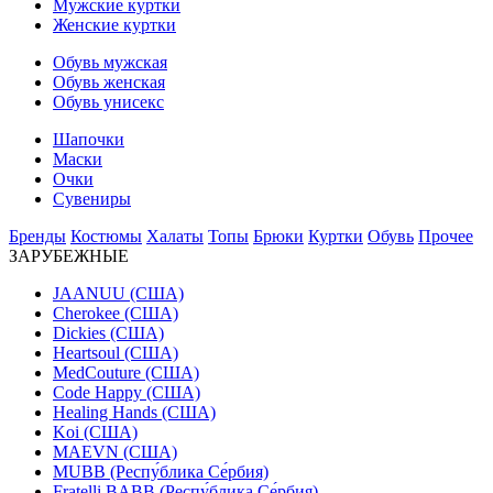
Мужские куртки
Женские куртки
Обувь мужская
Обувь женская
Обувь унисекс
Шапочки
Маски
Очки
Сувениры
Бренды
Костюмы
Халаты
Топы
Брюки
Куртки
Обувь
Прочее
ЗАРУБЕЖНЫЕ
JAANUU (США)
Cherokee (США)
Dickies (США)
Heartsoul (США)
MedCouture (США)
Code Happy (США)
Healing Hands (США)
Koi (США)
MAEVN (США)
MUBB (Респу́блика Се́рбия)
Fratelli BABB (Респу́блика Се́рбия)