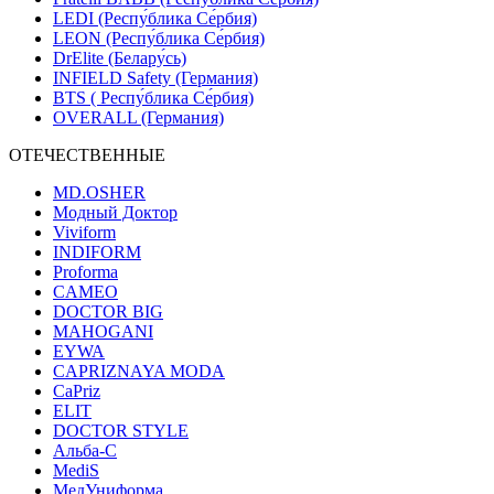
LEDI (Респу́блика Се́рбия)
LEON (Респу́блика Се́рбия)
DrElite (Белару́сь)
INFIELD Safety (Германия)
BTS ( Респу́блика Се́рбия)
OVERALL (Германия)
ОТЕЧЕСТВЕННЫЕ
MD.OSHER
Модный Доктор
Viviform
INDIFORM
Proforma
CAMEO
DOCTOR BIG
MAHOGANI
EYWA
CAPRIZNAYA MODA
CaPriz
ELIT
DOCTOR STYLE
Альба-С
MediS
МедУниформа