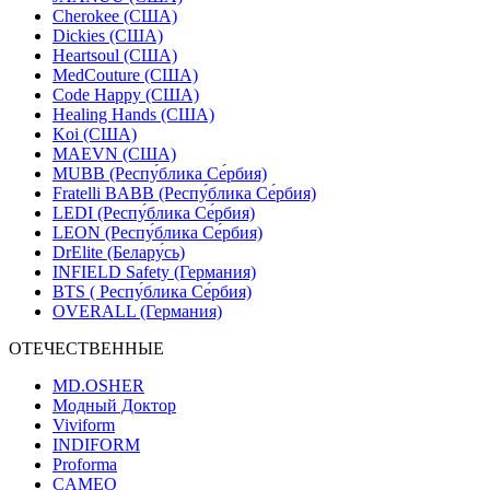
Cherokee (США)
Dickies (США)
Heartsoul (США)
MedCouture (США)
Code Happy (США)
Healing Hands (США)
Koi (США)
MAEVN (США)
MUBB (Респу́блика Се́рбия)
Fratelli BABB (Респу́блика Се́рбия)
LEDI (Респу́блика Се́рбия)
LEON (Респу́блика Се́рбия)
DrElite (Белару́сь)
INFIELD Safety (Германия)
BTS ( Респу́блика Се́рбия)
OVERALL (Германия)
ОТЕЧЕСТВЕННЫЕ
MD.OSHER
Модный Доктор
Viviform
INDIFORM
Proforma
CAMEO