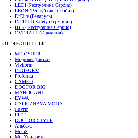
LEDI (Респу́блика Се́рбия)
LEON (Респу́блика Се́рбия)
DrElite (Белару́сь)
INFIELD Safety (Германия)
BTS ( Респу́блика Се́рбия)
OVERALL (Германия)
ОТЕЧЕСТВЕННЫЕ
MD.OSHER
Модный Доктор
Viviform
INDIFORM
Proforma
CAMEO
DOCTOR BIG
MAHOGANI
EYWA
CAPRIZNAYA MODA
CaPriz
ELIT
DOCTOR STYLE
Альба-С
MediS
МедУниформа