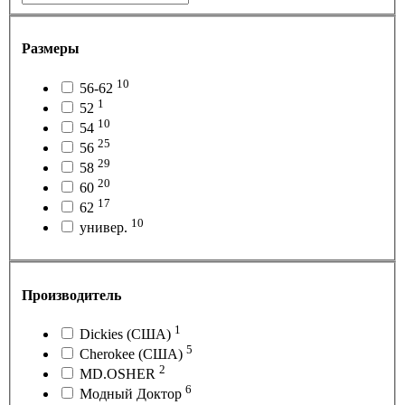
Размеры
10
56-62
1
52
10
54
25
56
29
58
20
60
17
62
10
универ.
Производитель
1
Dickies (США)
5
Cherokee (США)
2
MD.OSHER
6
Модный Доктор