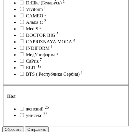
1
DrElite (Белару́сь)
1
Viviform
5
CAMEO
2
Альба-С
3
MediS
5
DOCTOR BIG
4
CAPRIZNAYA MODA
1
INDIFORM
2
МедУниформа
7
CaPriz
12
ELIT
1
BTS ( Респу́блика Се́рбия)
Пол
25
женский
33
унисекс
Сбросить
Отправить