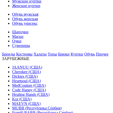
Мужские куртки
Женские куртки
Обувь мужская
Обувь женская
Обувь унисекс
Шапочки
Маски
Очки
Сувениры
Бренды
Костюмы
Халаты
Топы
Брюки
Куртки
Обувь
Прочее
ЗАРУБЕЖНЫЕ
JAANUU (США)
Cherokee (США)
Dickies (США)
Heartsoul (США)
MedCouture (США)
Code Happy (США)
Healing Hands (США)
Koi (США)
MAEVN (США)
MUBB (Респу́блика Се́рбия)
Fratelli BABB (Респу́блика Се́рбия)