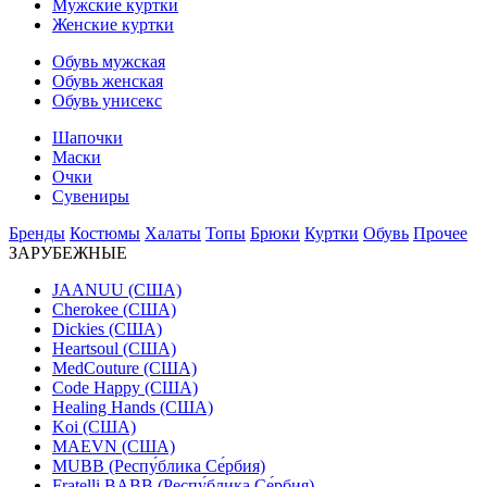
Мужские куртки
Женские куртки
Обувь мужская
Обувь женская
Обувь унисекс
Шапочки
Маски
Очки
Сувениры
Бренды
Костюмы
Халаты
Топы
Брюки
Куртки
Обувь
Прочее
ЗАРУБЕЖНЫЕ
JAANUU (США)
Cherokee (США)
Dickies (США)
Heartsoul (США)
MedCouture (США)
Code Happy (США)
Healing Hands (США)
Koi (США)
MAEVN (США)
MUBB (Респу́блика Се́рбия)
Fratelli BABB (Респу́блика Се́рбия)