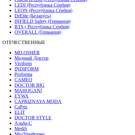
LEDI (Респу́блика Се́рбия)
LEON (Респу́блика Се́рбия)
DrElite (Белару́сь)
INFIELD Safety (Германия)
BTS ( Респу́блика Се́рбия)
OVERALL (Германия)
ОТЕЧЕСТВЕННЫЕ
MD.OSHER
Модный Доктор
Viviform
INDIFORM
Proforma
CAMEO
DOCTOR BIG
MAHOGANI
EYWA
CAPRIZNAYA MODA
CaPriz
ELIT
DOCTOR STYLE
Альба-С
MediS
МедУниформа