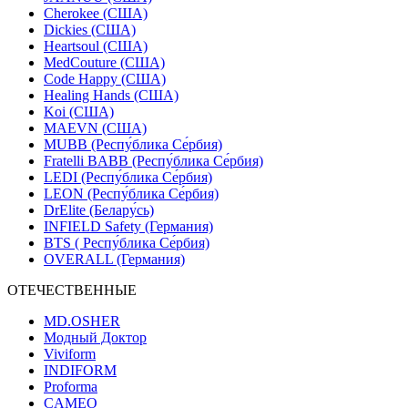
Cherokee (США)
Dickies (США)
Heartsoul (США)
MedCouture (США)
Code Happy (США)
Healing Hands (США)
Koi (США)
MAEVN (США)
MUBB (Респу́блика Се́рбия)
Fratelli BABB (Респу́блика Се́рбия)
LEDI (Респу́блика Се́рбия)
LEON (Респу́блика Се́рбия)
DrElite (Белару́сь)
INFIELD Safety (Германия)
BTS ( Респу́блика Се́рбия)
OVERALL (Германия)
ОТЕЧЕСТВЕННЫЕ
MD.OSHER
Модный Доктор
Viviform
INDIFORM
Proforma
CAMEO