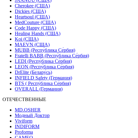
JAANUU (США)
Cherokee (США)
Dickies (США)
Heartsoul (США)
MedCouture (США)
Code Happy (США)
Healing Hands (США)
Koi (США)
MAEVN (США)
MUBB (Респу́блика Се́рбия)
Fratelli BABB (Респу́блика Се́рбия)
LEDI (Респу́блика Се́рбия)
LEON (Респу́блика Се́рбия)
DrElite (Белару́сь)
INFIELD Safety (Германия)
BTS ( Респу́блика Се́рбия)
OVERALL (Германия)
ОТЕЧЕСТВЕННЫЕ
MD.OSHER
Модный Доктор
Viviform
INDIFORM
Proforma
CAMEO