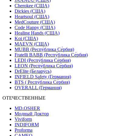
JAANUU (США)
Cherokee (США)
Dickies (США)
Heartsoul (США)
MedCouture (США)
Code Happy (США)
Healing Hands (США)
Koi (США)
MAEVN (США)
MUBB (Респу́блика Се́рбия)
Fratelli BABB (Респу́блика Се́рбия)
LEDI (Респу́блика Се́рбия)
LEON (Респу́блика Се́рбия)
DrElite (Белару́сь)
INFIELD Safety (Германия)
BTS ( Респу́блика Се́рбия)
OVERALL (Германия)
ОТЕЧЕСТВЕННЫЕ
MD.OSHER
Модный Доктор
Viviform
INDIFORM
Proforma
CAMEO