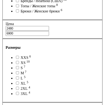
Бренды / Heartsoul (США)
8
Топы / Женские топы
6
Брюки / Женские брюки
Цена
Размеры
6
XXS
10
XS
7
S
7
M
5
L
5
XL
4
2XL
4
3XL