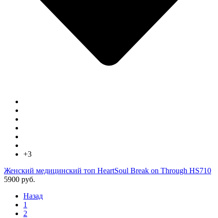
+3
Женский медицинский топ HeartSoul Break on Through HS710
5900 руб.
Назад
1
2