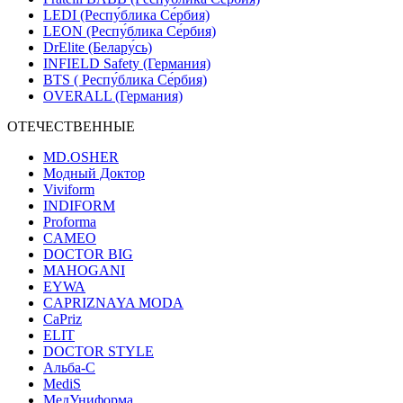
LEDI (Респу́блика Се́рбия)
LEON (Респу́блика Се́рбия)
DrElite (Белару́сь)
INFIELD Safety (Германия)
BTS ( Респу́блика Се́рбия)
OVERALL (Германия)
ОТЕЧЕСТВЕННЫЕ
MD.OSHER
Модный Доктор
Viviform
INDIFORM
Proforma
CAMEO
DOCTOR BIG
MAHOGANI
EYWA
CAPRIZNAYA MODA
CaPriz
ELIT
DOCTOR STYLE
Альба-С
MediS
МедУниформа