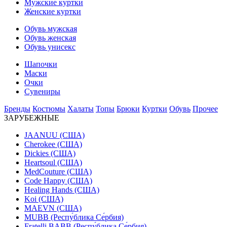
Мужские куртки
Женские куртки
Обувь мужская
Обувь женская
Обувь унисекс
Шапочки
Маски
Очки
Сувениры
Бренды
Костюмы
Халаты
Топы
Брюки
Куртки
Обувь
Прочее
ЗАРУБЕЖНЫЕ
JAANUU (США)
Cherokee (США)
Dickies (США)
Heartsoul (США)
MedCouture (США)
Code Happy (США)
Healing Hands (США)
Koi (США)
MAEVN (США)
MUBB (Респу́блика Се́рбия)
Fratelli BABB (Респу́блика Се́рбия)