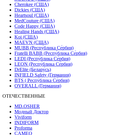
Cherokee (США)
Dickies (США)
Heartsoul (США)
MedCouture (США)
Code Happy (США)
Healing Hands (США)
Koi (США)
MAEVN (США)
MUBB (Респу́блика Се́рбия)
Fratelli BABB (Респу́блика Се́рбия)
LEDI (Респу́блика Се́рбия)
LEON (Респу́блика Се́рбия)
DrElite (Белару́сь)
INFIELD Safety (Германия)
BTS ( Респу́блика Се́рбия)
OVERALL (Германия)
ОТЕЧЕСТВЕННЫЕ
MD.OSHER
Модный Доктор
Viviform
INDIFORM
Proforma
CAMEO